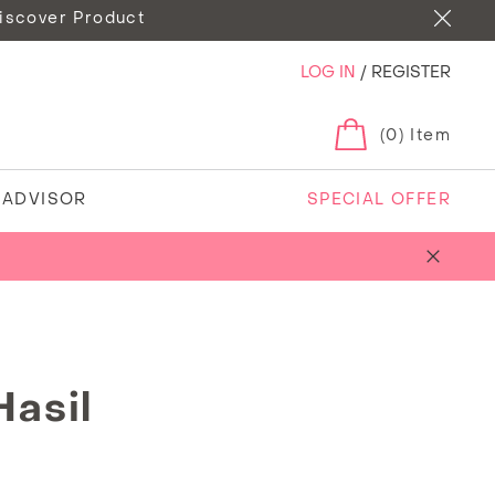
iscover Product
LOG IN
/
REGISTER
(0) Item
N ADVISOR
SPECIAL OFFER
Hasil