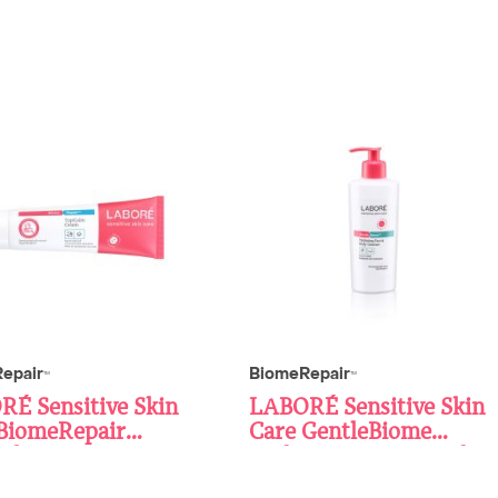
epair
BiomeRepair
TM
TM
É Sensitive Skin
LABORÉ Sensitive Skin
BiomeRepair
Care GentleBiome
Calm Cream 85 mL
Hydrating Face & Body
Cleanser 250 ml