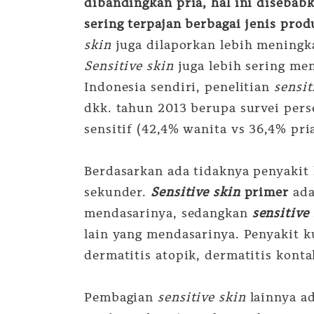
dibandingkan pria, hal ini disebabk
sering terpajan berbagai jenis prod
skin
juga dilaporkan lebih meningka
Sensitive skin
juga lebih sering meng
Indonesia sendiri, penelitian
sensit
dkk. tahun 2013 berupa survei pers
sensitif (42,4% wanita vs 36,4% pria
Berdasarkan ada tidaknya penyakit 
sekunder.
Sensitive skin
primer
ada
mendasarinya, sedangkan
sensitive
lain yang mendasarinya. Penyakit 
dermatitis atopik, dermatitis konta
Pembagian
sensitive skin
lainnya a