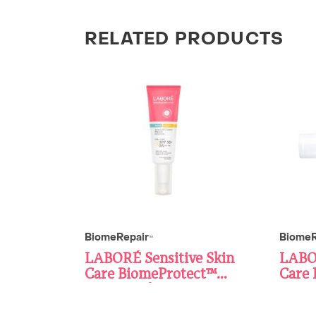
RELATED PRODUCTS
BiomeRepair
BiomeR
TM
LABORÉ Sensitive Skin
LABOR
Care BiomeProtect™
Care 
Acne & Oil Correct
Topi
Physical Sunscreen 40