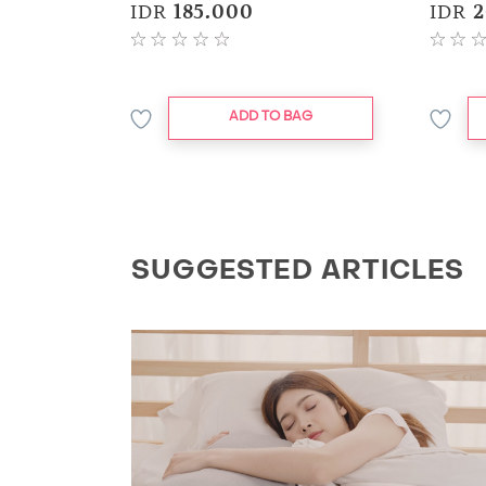
ml
IDR
185.000
IDR
2
ADD TO BAG
SUGGESTED ARTICLES