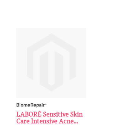
BiomeRepair
TM
LABORÉ Sensitive Skin
Care Intensive Acne
Serum 7 mL