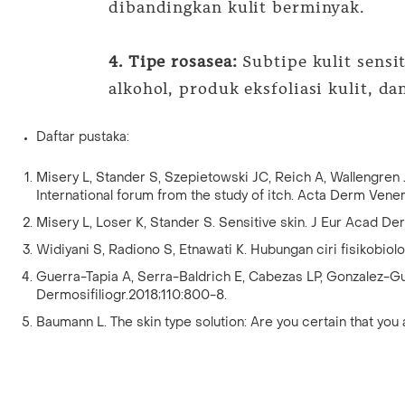
dibandingkan kulit berminyak.
4. Tipe rosasea:
Subtipe kulit sensi
alkohol, produk eksfoliasi kulit, d
Daftar pustaka:
Misery L, Stander S, Szepietowski JC, Reich A, Wallengren J,
International forum from the study of itch. Acta Derm Vener
Misery L, Loser K, Stander S. Sensitive skin. J Eur Acad De
Widiyani S, Radiono S, Etnawati K. Hubungan ciri fisikobiolog
Guerra-Tapia A, Serra-Baldrich E, Cabezas LP, Gonzalez-Gue
Dermosifiliogr.2018;110:800-8.
Baumann L. The skin type solution: Are you certain that yo