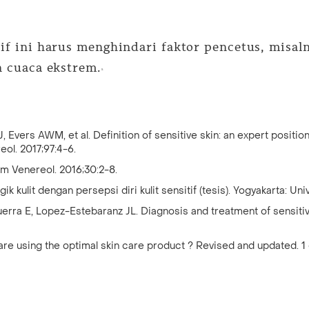
tif ini harus menghindari faktor pencetus, misa
an cuaca ekstrem.
5
 Evers AWM, et al. Definition of sensitive skin: an expert positio
eol. 2017;97:4-6.
rm Venereol. 2016;30:2-8.
ik kulit dengan persepsi diri kulit sensitif (tesis). Yogyakarta: Un
rra E, Lopez-Estebaranz JL. Diagnosis and treatment of sensitive
u are using the optimal skin care product ? Revised and updated. 