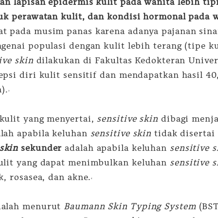
an lapisan epidermis kulit pada wanita lebih tip
uk perawatan kulit, dan kondisi hormonal pada wa
t pada musim panas karena adanya pajanan sinar 
enai populasi dengan kulit lebih terang (tipe kuli
ive skin
dilakukan di Fakultas Kedokteran Univer
epsi diri kulit sensitif dan mendapatkan hasil 4
).
3
kulit yang menyertai,
sensitive skin
dibagi menj
lah apabila keluhan
sensitive skin
tidak disertai 
 skin
sekunder
adalah apabila keluhan
sensitive s
kulit yang dapat menimbulkan keluhan
sensitive 
k, rosasea, dan akne.
4
dalah menurut
Baumann Skin Typing System
(BST