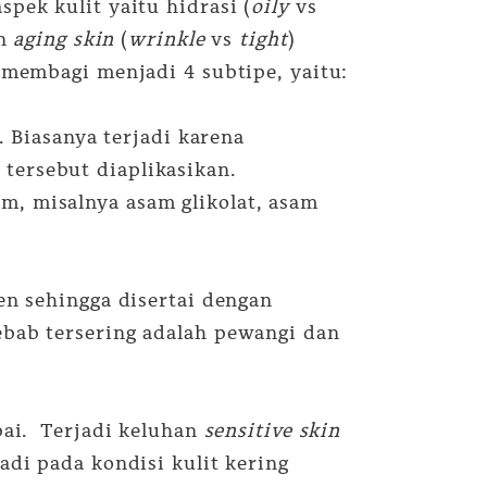
spek kulit yaitu hidrasi (
oily
vs
an
aging skin
(
wrinkle
vs
tight
)
n membagi menjadi 4 subtipe, yaitu:
. Biasanya terjadi karena
tersebut diaplikasikan.
, misalnya asam glikolat, asam
en sehingga disertai dengan
ebab tersering adalah pewangi dan
ai.
Terjadi keluhan
sensitive skin
adi pada kondisi kulit kering