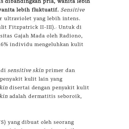
is dibandingkan pria, wanita lebih
nita lebih fluktuatif.
Sensitive
ultraviolet yang lebih intens.
t Fitzpatrick II-III).
Untuk di
2
sitas Gajah Mada oleh Radiono,
0,6% individu mengeluhkan kulit
adi
sensitive skin
primer dan
penyakit kulit lain yang
kin
disertai dengan penyakit kulit
skin
adalah dermatitis seboroik,
S) yang dibuat oleh seorang