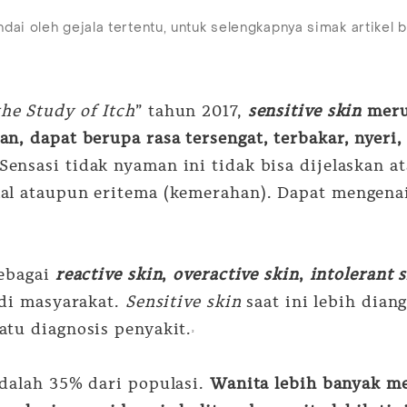
dai oleh gejala tertentu, untuk selengkapnya simak artikel b
he Study of Itch
” tahun 2017,
sensitive skin
meru
n, dapat berupa rasa tersengat, terbakar, nyeri,
Sensasi tidak nyaman ini tidak bisa dijelaskan 
mal ataupun eritema (kemerahan). Dapat mengen
sebagai
reactive skin
,
overactive skin
,
intolerant 
di masyarakat.
Sensitive skin
saat ini lebih dian
atu diagnosis penyakit.
2
dalah 35% dari populasi.
Wanita lebih banyak m