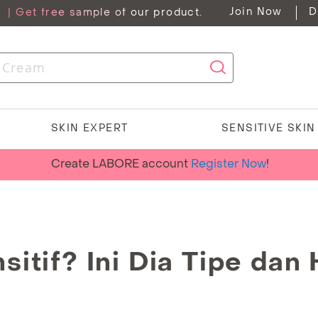
Join Now
D
G
| Get free sample of our product.
SKIN EXPERT
SENSITIVE SKI
Create LABORE account
Register Now
!
sitif? Ini Dia Tipe dan 