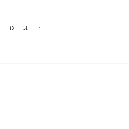
apa sih kosmetik microbiome itu?
2
13
14