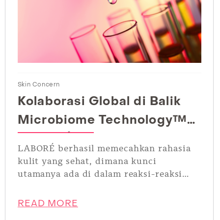
Skin Concern
Kolaborasi Global di Balik
Microbiome Technology™
LABORÉ
LABORÉ berhasil memecahkan rahasia
kulit yang sehat, dimana kunci
utamanya ada di dalam reaksi-reaksi
kimia dan biologis yang terjadi pada
kulit itu sendiri.
READ MORE