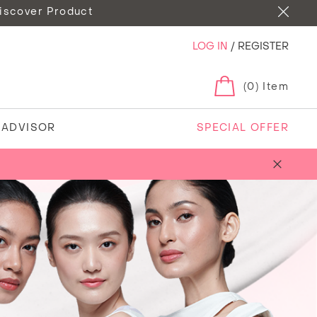
iscover Product
LOG IN
/
REGISTER
(0) Item
N ADVISOR
SPECIAL OFFER