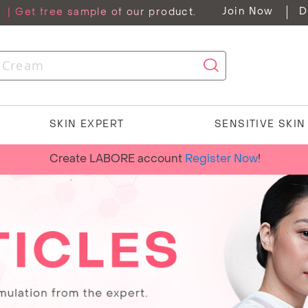
Join Now
D
G
| Get free sample of our product.
SKIN EXPERT
SENSITIVE SKI
Create LABORE account
Register Now
!