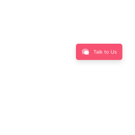
Talk to Us
specialist providing a wide range skin health care, personalized
y the best formula product that have been tested by Clinical Research
fective and save to use.
L THINGS SKINCARE
Sign up for new arrivals, offers,
skin care knowledge & more!