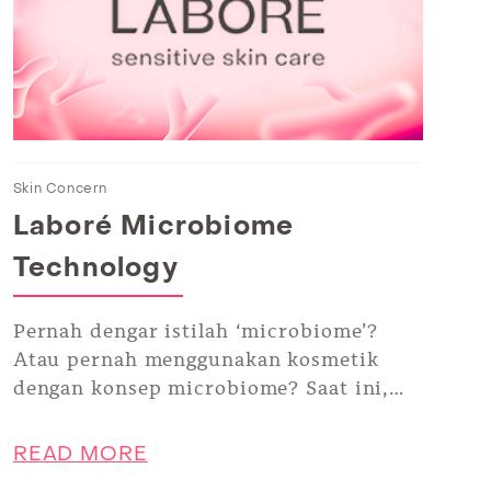
Skin Concern
Laboré Microbiome
Technology
Pernah dengar istilah ‘microbiome’?
Atau pernah menggunakan kosmetik
dengan konsep microbiome? Saat ini,
mulai berkembang kosmetik dengan
konsep tersebut, yang diklaim memiliki
READ MORE
fungsi yang luar biasa bagi kulit. Tapi,